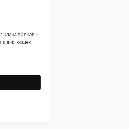
з клана волков –
а диких кошек