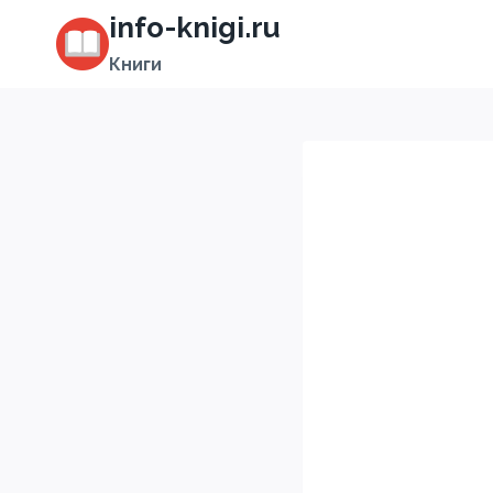
Перейти
info-knigi.ru
к
Книги
содержимому