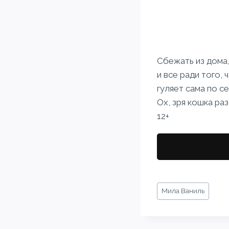
Сбежать из дома,
и все ради того,
гуляет сама по с
Ох, зря кошка ра
12+
Метки
Мила Ваниль
записи: