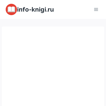
Перейти
info-knigi.ru
к
содержимому