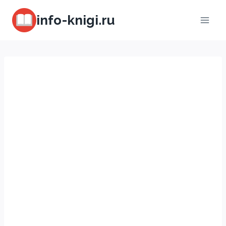
Перейти
info-knigi.ru
к
содержимому