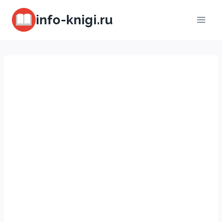
Перейти
info-knigi.ru
к
содержимому