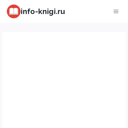
Перейти
info-knigi.ru
к
содержимому