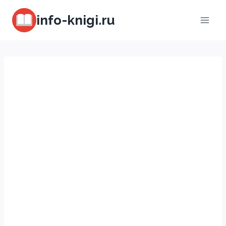
Перейти
info-knigi.ru
к
содержимому