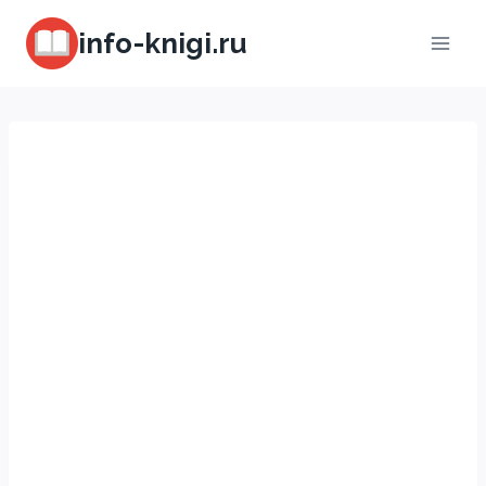
Перейти
info-knigi.ru
к
содержимому