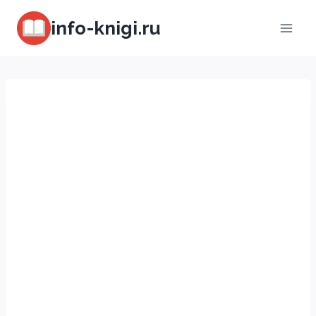
Перейти
info-knigi.ru
к
содержимому