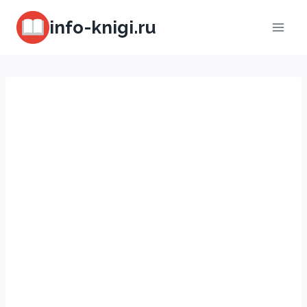
Перейти
info-knigi.ru
к
содержимому