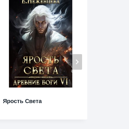
Ярость Света
Ярмарк