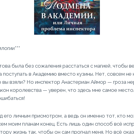
илогии***
това была без сожаления расстаться с магией, чтобы в
 поступать в Академию вместо кузины. Нет, совсем не
о вы взяли? Но инспектор Анастериан Аймор — гроза н
кон королевства — уверен, что здесь мне самое место
ошибаться!
од его личным присмотром, а ведь он именно тот, кто м
сем моим планам конец. Есть лишь один способ всё исп
тору жизнь так, чтобы он сам прогнал меня. Но всё ока