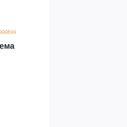
ebook99
лема