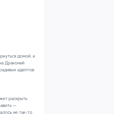
ернуться домой, а
 на Драконий
ерадивых адептов
.
ожет раскрыть
равить —
залось не так-то