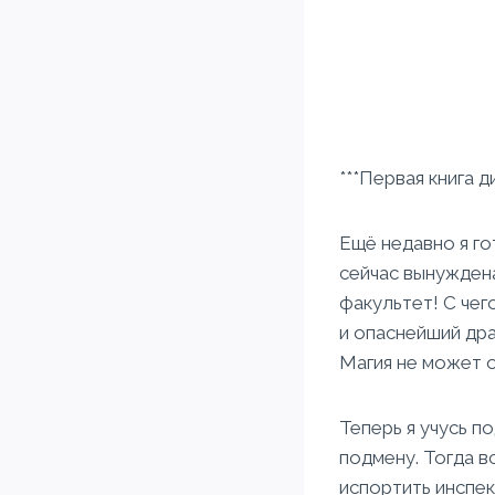
***Первая книга д
Ещё недавно я го
сейчас вынуждена
факультет! С чег
и опаснейший дра
Магия не может 
Теперь я учусь п
подмену. Тогда в
испортить инспек