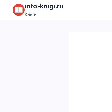
Перейти
info-knigi.ru
к
Книги
содержимому