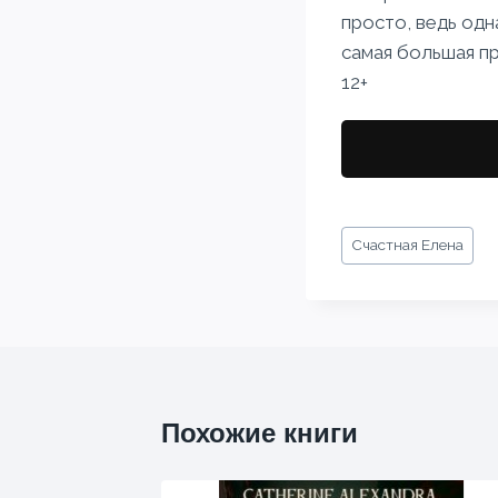
просто, ведь одн
самая большая п
12+
Метки
Счастная Елена
записи:
Похожие книги