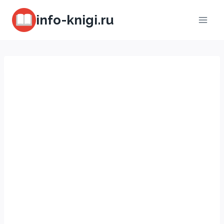
Перейти
info-knigi.ru
к
содержимому