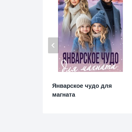
ва
Январское чудо для
магната