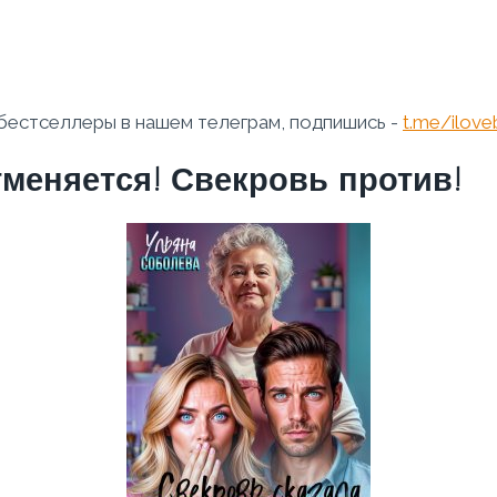
бестселлеры в нашем телеграм, подпишись -
t.me/ilov
тменяется! Свекровь против!