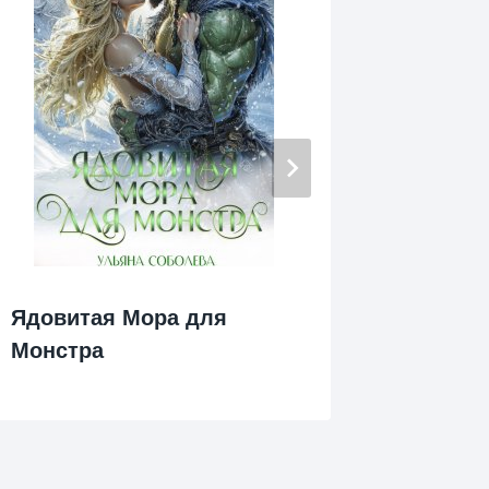
Ядовитая Мора для
Я. Ты. 
Монстра