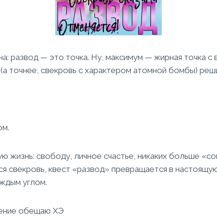
а: развод — это точка. Ну, максимум — жирная точка с
 (а точнее, свекровь с характером атомной бомбы) реш
ом.
ю жизнь: свободу, личное счастье, никаких больше «со
ся свекровь, квест «развод» превращается в настоящу
аждым углом.
ение обещаю ХЭ