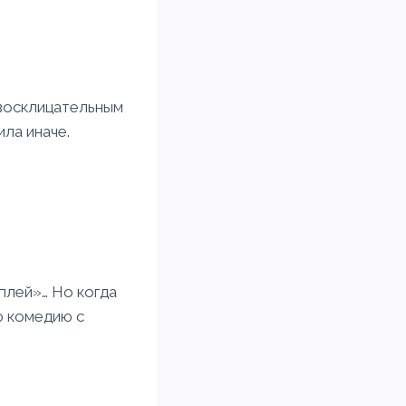
 восклицательным
ила иначе.
плей»… Но когда
ю комедию с