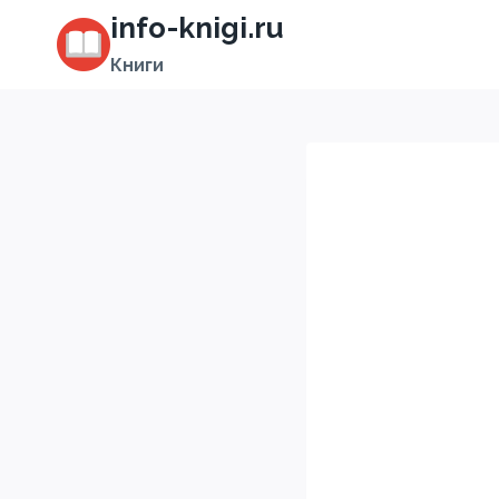
Перейти
info-knigi.ru
к
Книги
содержимому