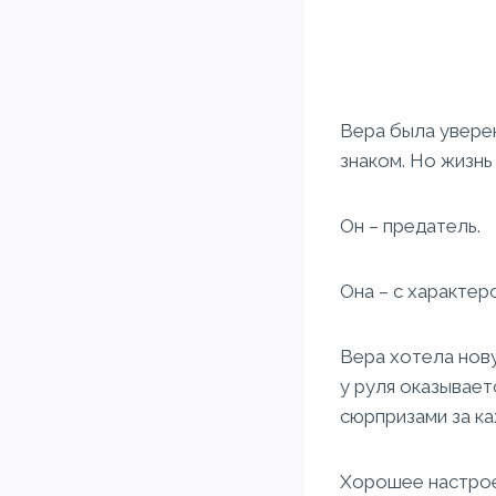
Вера была уверен
знаком. Но жизнь
Он – предатель.
Она – с характер
Вера хотела нову
у руля оказывает
сюрпризами за к
Хорошее настро