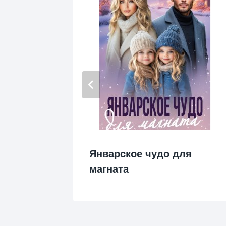
имый
Январское чудо для
магната