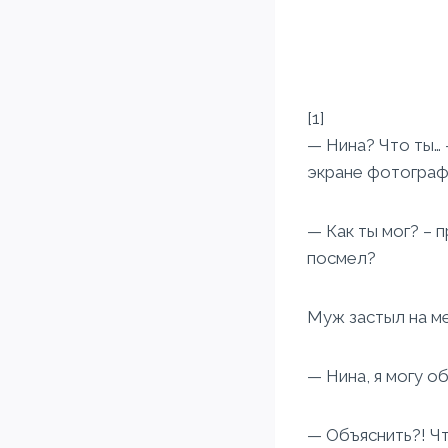
[1]
— Нина? Что ты… 
экране фотограф
— Как ты мог? – 
посмел?
Муж застыл на ме
— Нина, я могу об
— Объяснить?! Чт