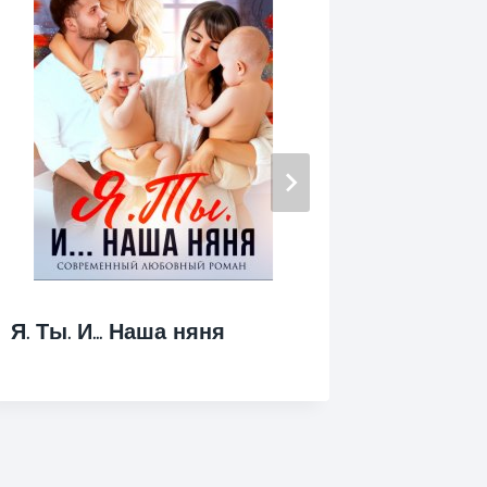
Я. Ты. И… Наша няня
Я, Маш