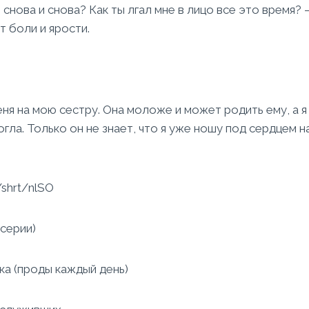
снова и снова? Как ты лгал мне в лицо все это время? –
т боли и ярости.
я на мою сестру. Она моложе и может родить ему, а я 
могла. Только он не знает, что я уже ношу под сердцем 
/shrt/nlSO
серии)
ка (проды каждый день)