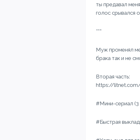
ты предавал меня 
голос срывался о
***
Муж променял мен
брака так и не с
Вторая часть:
https://litnet.com
#Мини-сериал (3 
#Быстрая выклад