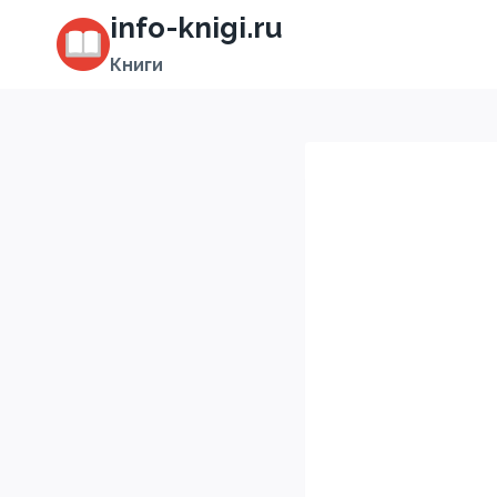
Перейти
info-knigi.ru
к
Книги
содержимому