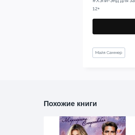
#Хэпи-энд для з
12+
Метки
Майя Саммер
записи:
Похожие книги