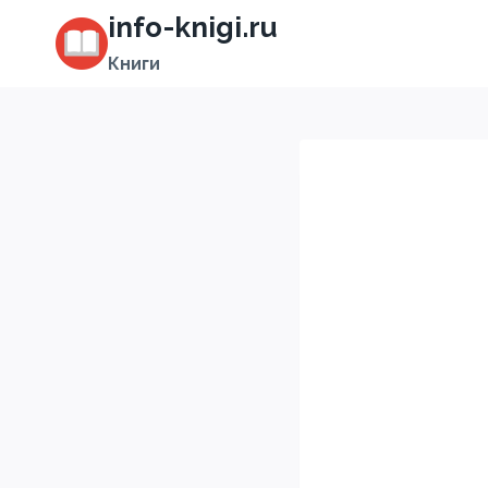
Перейти
info-knigi.ru
к
Книги
содержимому