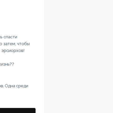
ь спасти
о затем, чтобы
т эрсиорхов!
жизнь??
ов. Одна среди