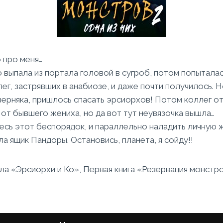
о про меня…
 выпала из портала головой в сугроб, потом попыталас
ег, застрявших в анабиозе, и даже почти получилось. Н
верняка, пришлось спасать эрсиорхов! Потом коллег о
от бывшего жениха, но да вот тут неувязочка вышла…
весь этот беспорядок, и параллельно наладить личную 
ла ящик Пандоры. Остановись, планета, я сойду!!
кла «Эрсиорхи и Ко», Первая книга «Резервация монстр