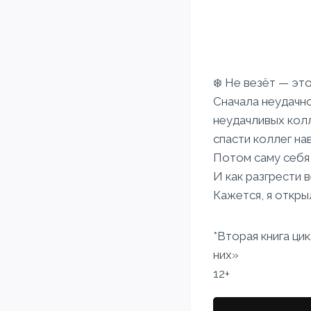
❄️ Не везёт — эт
Сначала неудачно
неудачливых колл
спасти коллег на
Потом саму себя 
И как разгрести 
Кажется, я откры
*Вторая книга ци
них»
12+