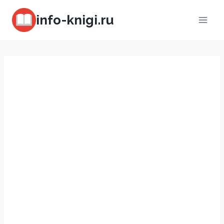
Перейти
info-knigi.ru
к
содержимому