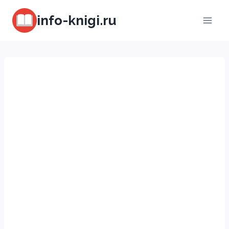
Перейти
info-knigi.ru
к
содержимому