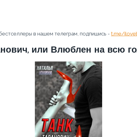
бестселлеры в нашем телеграм, подпишись -
t.me/ilov
анович, или Влюблен на всю г