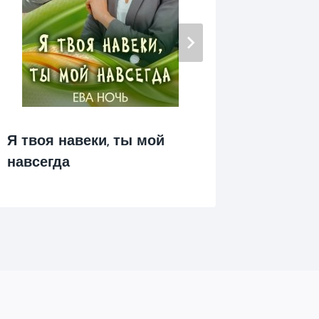
Я сказа
Я твоя навеки, ты мой
навсегда