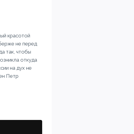
ный красотой
аберже не перед
да так, чтобы
возникла откуда
сии на дух не
мен Петр