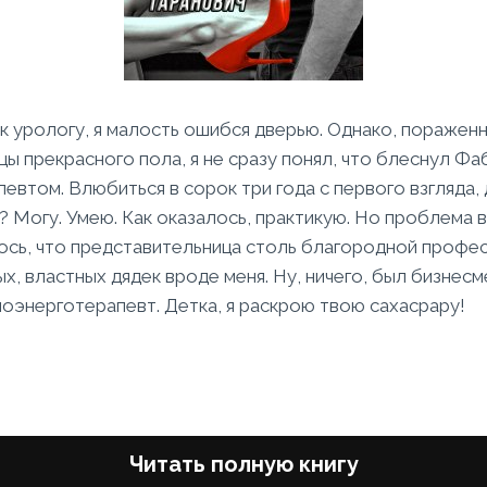
к урологу, я малость ошибся дверью. Однако, поражен
ы прекрасного пола, я не сразу понял, что блеснул Ф
певтом. Влюбиться в сорок три года с первого взгляда, 
 Могу. Умею. Как оказалось, практикую. Но проблема 
ось, что представительница столь благородной профес
х, властных дядек вроде меня. Ну, ничего, был бизнес
оэнерготерапевт. Детка, я раскрою твою сахасрару!
Читать полную книгу