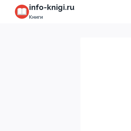
Перейти
info-knigi.ru
к
Книги
содержимому