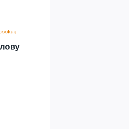
ebook99
олову