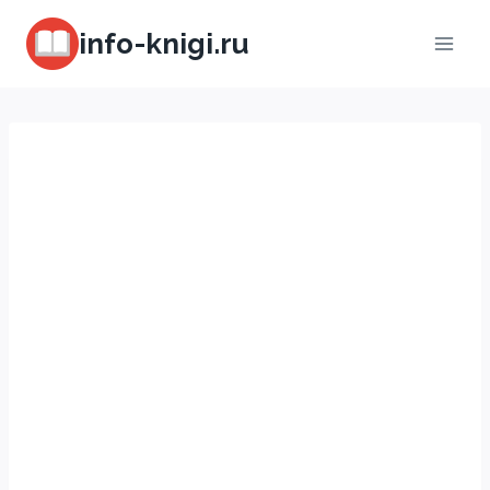
Перейти
info-knigi.ru
к
содержимому