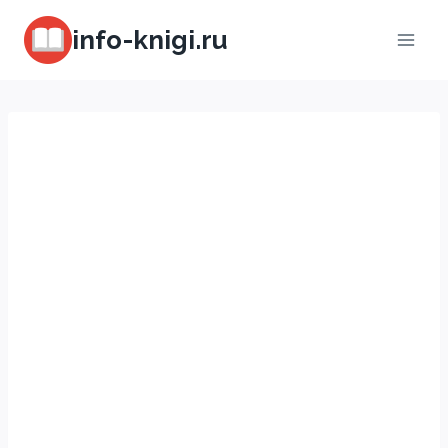
Перейти
info-knigi.ru
к
содержимому