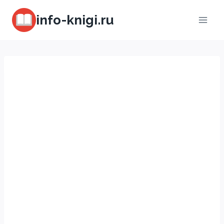
Перейти
info-knigi.ru
к
содержимому