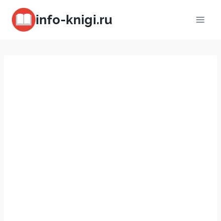
Перейти
info-knigi.ru
к
содержимому